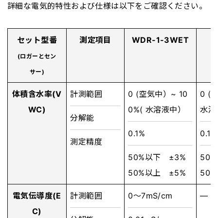
詳
細な電気的特性および仕様は以下をご確認ください。
セット型番
測定項目
WDR-1-3WET
(ロガーとセン
サー)
体積含水率(V
計測範囲
0 (空気中）~ 10
0 (
WC)
0%( 水溶液中）
水溶
分解能
0.1%
0.1%
測定精度
50%以下 ±3%
50
50%以上 ±5%
50
電気伝導度(E
計測範囲
0～7mS/cm
―
C)