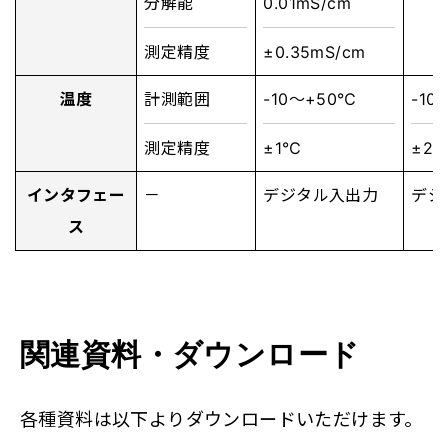
分解能
0.01mS/cm
測定精度
±0.35mS/cm
温度
計測範囲
-10～+50℃
-10
測定精度
±1℃
±2
インタフェー
－
デジタル入出力
デジ
ス
関連資料・ダウンロード
各種資料は以下よりダウンロードいただけます。