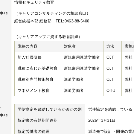
情報セキュリティ教育
事項
（キャリアコンサルティングの相談窓口）
経営統括本部 総務部 TEL:0463-88-5400
（キャリアアップに資する教育訓練）
訓練の内容
対象者
方法
実施
新入社員研修
新規雇用派遣労働者
OJT
弊社
職種に応じた基礎教育
新規雇用派遣労働者
OJT
弊社
職種別専門技術教育
派遣労働者
OJT
弊社
マネジメント教育
派遣労働者
Off-JT
弊社
の
労使協定を締結しているか否かの別
労使協定を締結している
事項
協定書の有効期間終期
2026年3月31日
協定労働者の範囲
派遣先で設計・開発の業