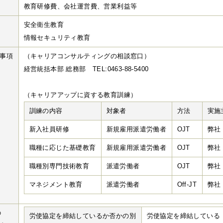
教育研修費、会社運営費、営業利益等
安全衛生教育
情報セキュリティ教育
事項
（キャリアコンサルティングの相談窓口）
経営統括本部 総務部 TEL:0463-88-5400
（キャリアアップに資する教育訓練）
訓練の内容
対象者
方法
実施
新入社員研修
新規雇用派遣労働者
OJT
弊社
職種に応じた基礎教育
新規雇用派遣労働者
OJT
弊社
職種別専門技術教育
派遣労働者
OJT
弊社
マネジメント教育
派遣労働者
Off-JT
弊社
の
労使協定を締結しているか否かの別
労使協定を締結している