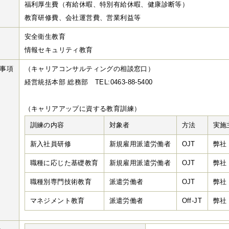
福利厚生費（有給休暇、特別有給休暇、健康診断等）
教育研修費、会社運営費、営業利益等
安全衛生教育
情報セキュリティ教育
事項
（キャリアコンサルティングの相談窓口）
経営統括本部 総務部 TEL:0463-88-5400
（キャリアアップに資する教育訓練）
訓練の内容
対象者
方法
実施
新入社員研修
新規雇用派遣労働者
OJT
弊社
職種に応じた基礎教育
新規雇用派遣労働者
OJT
弊社
職種別専門技術教育
派遣労働者
OJT
弊社
マネジメント教育
派遣労働者
Off-JT
弊社