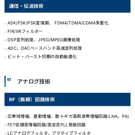
通信・伝送技術
ASK/FSK/PSK変復調、 FDMA/TDMA/CDMA多重化
FIR/IIRフィルター
DSP並列処理、JPEG/MPEG画像処理
ADC、DACベースバンド高速並列処理
ビット・バースト同期の自動最適化
02
アナログ技術
RF（無線）回路技術
広帯域増幅、差動増幅、数十ギガ高周波帯増幅回路(LNA、PA)
FET低雑音増幅回路/高安定PLL発振回路
LCアナログフィルタ、アクティブフィルタ