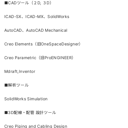
■CADツール（２D, ３D）
ICAD-SX、ICAD-MX、SolidWorks
AutoCAD、AutoCAD Mechanical
Creo Elements（旧OneSpaceDesigner）
Creo Parametric（旧ProENGINEER）
Mdraft,Inventor
■解析ツール
SolidWorks Simulation
■3D配線・配管 設計ツール
Creo Piping and Cabling Design