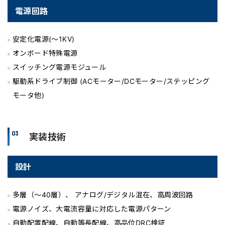
電源回路
安定化電源(～1KV)
オンボード特殊電源
スイッチング電源モジュール
駆動系ドライブ制御 (ACモーター/DCモーター/ステッピング
モータ他)
03
実装技術
設計
多層（～40層）、 アナログ/デジタル混在、高周波回路
電源ノイズ、大電流容量に対応した電源パターン
自動配置配線、自動等長配線、高品位DRC検証