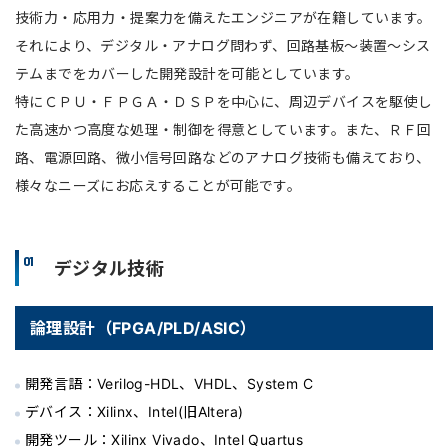
技術⼒・応⽤⼒・提案⼒を備えたエンジニアが在籍しています。
それにより、デジタル・アナログ問わず、回路基板〜装置〜シス
テムまでをカバーした開発設計を可能としています。
特にＣＰＵ・ＦＰＧＡ・ＤＳＰを中⼼に、周辺デバイスを駆使し
た⾼速かつ⾼度な処理・制御を得意としています。また、ＲＦ回
路、電源回路、微⼩信号回路などのアナログ技術も備えており、
様々なニーズにお応えすることが可能です。
01
デジタル技術
論理設計（FPGA/PLD/ASIC）
開発言語：Verilog-HDL、VHDL、System C
デバイス：Xilinx、Intel(旧Altera)
開発ツール：Xilinx Vivado、Intel Quartus