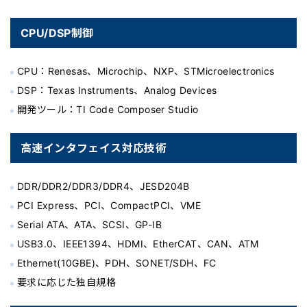
CPU/DSP制御
CPU：Renesas、Microchip、NXP、STMicroelectronics
DSP：Texas Instruments、Analog Devices
開発ツール：TI Code Composer Studio
高速インタフェイス対応技術
DDR/DDR2/DDR3/DDR4、JESD204B
PCI Express、PCI、CompactPCI、VME
Serial ATA、ATA、SCSI、GP-IB
USB3.0、IEEE1394、HDMI、EtherCAT、CAN、ATM
Ethernet(10GBE)、PDH、SONET/SDH、FC
要求に応じた独自規格