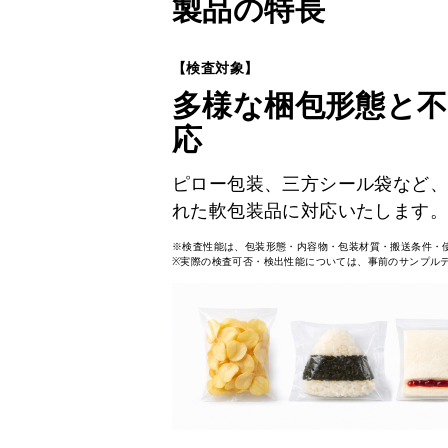
製品の特長
【検査対象】
多様な梱包形態と
応
ピロー包装、三方シール袋など、
れた軟包装品に対応いたします。
※検査性能は、包装形態・内容物・包装材質・搬送条件・
※実際の検査可否・検出性能については、事前のサンプル