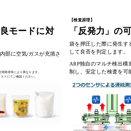
【検査原理】
不良モードに対
「反発力」の
袋を押圧した際に発生す
して良否を判定します。
内部に空気/ガスが充填さ
ARP独自のマルチ検出
制し、安定した検査を可
使用環境等により異なります。
テストにてご確認ください。