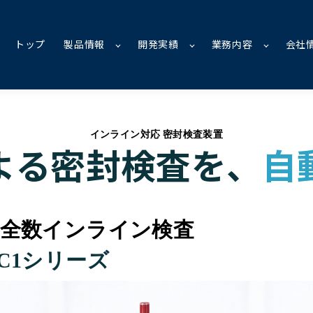
トップ
製品情報
開発実績
業務内容
会社
インライン対応 密封検査装置
よる密封検査を、
自
を全数インライン検査
C1
シリーズ