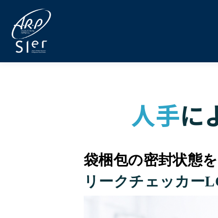
人手
に
袋梱包の密封状態
リークチェッカーL