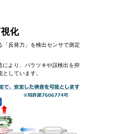
可視化
る「反発力」を検出センサで測定
構造により、バラツキや誤検出を抑
能としています。